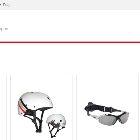
с
Eng