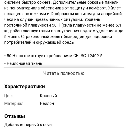
системе быстро сохнет. Дополнительные боковые панели
из пеноматериала обеспечивают защиту и комфорт. Жилет
оснащен застежками и D-образным кольцом для аварийной
чеки на случай чрезвычайных ситуаций. Уровень
постоянной плавучести 50 Н (сила плавучести не менее 5.1
кг, район эксплуатации во внутренних водах с удалением до
5 миль). Страховочный жилет безвреден для здоровья
потребителей и окружающей среды
• 50 Н соответствует требованиям СЕ ISO 12402-5
• Нейлоновая ткань
• Мягкая пена ПВХ
Читать полностью
• D-образное кольцо
Характеристики
• Дренажная система
Цвет
Красный
Материал
Нейлон
Отзывы
Добавьте первый отзыв