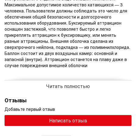
Максимальное допустимое количество катающихся — 3
человека. Пользователи должны соблюдать это число для
обеспечения общей безопасности и долгосрочного
использования оборудования. Буксируемый аттракцион
оснащен застежкой, что позволяет быстро и легко
прикреплять аттракцион к буксировщику, или менять
разные аттракционы. Внешняя оболочка сделана из
сверхпрочного нейлона, подкладка — из поливинилхлорида.
Баллон состоит из двух воздушных камер: основной и
запасной (внутри). Аттракцион останется на плаву даже в
случае повреждения внешней оболочки
• Трехместный аттракцион Chaser
Читать полностью
• 2 воздушные камеры
• Прочный нейлон 840D
Отзывы
• Плотность поливинилхлорида 28G
Добавьте первый отзыв
• Дренажная система
Написать отзыв
• Застежка для крепления
• Три ручки