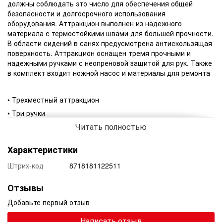
должны соблюдать это число для обеспечения общей
безопасности и долгосрочного использования
оборудования. Аттракцион выполнен из надежного
материала с термостойкими швами для большей прочности.
В области сидений в санях предусмотрена антискользящая
поверхность. Аттракцион оснащен тремя прочными и
надежными ручками с неопреновой защитой для рук. Также
в комплект входит ножной насос и материалы для ремонта
• Трехместный аттракцион
• Три ручки
Читать полностью
• Прочный ПВХ
• Ножной насос
Характеристики
• Комплект для ремонта
Штрих-код
8718181122511
Отзывы
Добавьте первый отзыв
Написать отзыв